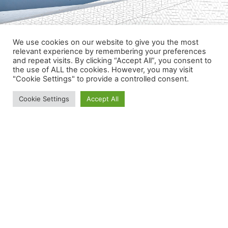
We use cookies on our website to give you the most
relevant experience by remembering your preferences
and repeat visits. By clicking “Accept All”, you consent to
the use of ALL the cookies. However, you may visit
"Cookie Settings" to provide a controlled consent.
Cookie Settings
Accept All
Naar schatting heeft 40 procent van de
bedrijven zijn zaken op het gebied van
intellectueel eigendom niet goed geregeld.
Terwijl merken, modellen, octrooien en andere
vormen van intellectueel eigendom van grote
waarde zijn. Waarde die je moet beschermen.
Neem contact met ons op