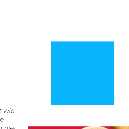
t wie
de
 niet