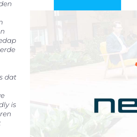
nden
n
en
Nedap
eerde
s dat
ve
ly is
aren
t